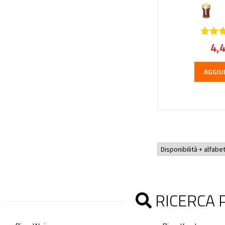
4,
AGGIU
RICERCA P