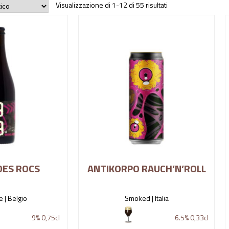
Visualizzazione di 1-12 di 55 risultati
DES ROCS
ANTIKORPO RAUCH’N’ROLL
e |
Belgio
Smoked |
Italia
9%
0,75cl
6.5%
0,33cl