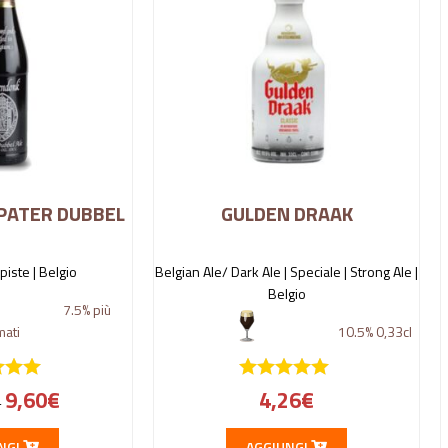
PATER DUBBEL
GULDEN DRAAK
piste |
Belgio
Belgian Ale/ Dark Ale | Speciale | Strong Ale |
Belgio
7.5%
più
mati
10.5%
0,33cl
9,60
€
4,26
€
-
NGI
AGGIUNGI