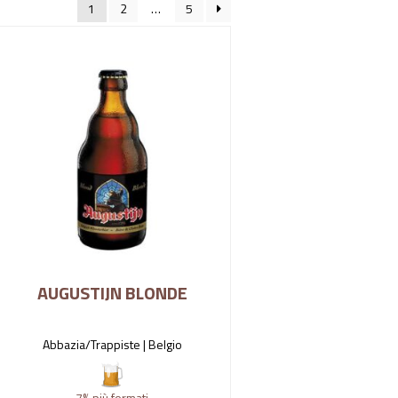
1
2
…
5
AUGUSTIJN BLONDE
Abbazia/Trappiste |
Belgio
7%
più formati