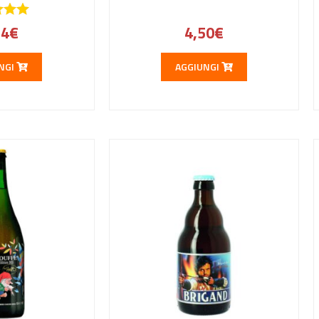
24
€
4,50
€
NGI
AGGIUNGI