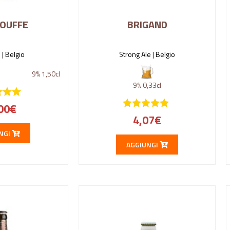
HOUFFE
BRIGAND
 |
Belgio
Strong Ale |
Belgio
9%
1,50cl
9%
0,33cl
00
€
4,07
€
NGI
AGGIUNGI