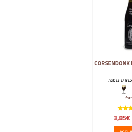
CORSENDONK 
Abbazia/Trap
for
3,85
€
AGGIU