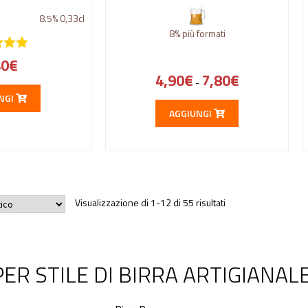
8.5%
0,33cl
8%
più formati
40
€
4,90
€
7,80
€
-
NGI
AGGIUNGI
Visualizzazione di 1-12 di 55 risultati
ER STILE DI BIRRA ARTIGIANAL