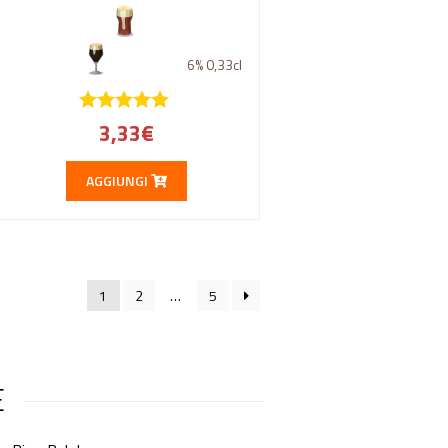
6%
0,33cl
3,33
€
AGGIUNGI
1
2
…
5
E