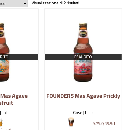
Visualizzazione di 2 risultati
RITO
ESAURITO
Mas Agave
FOUNDERS Mas Agave Prickly
fruit
|
Italia
Gose |
U.s.a
9.7%
0,35.5cl
35.5cl