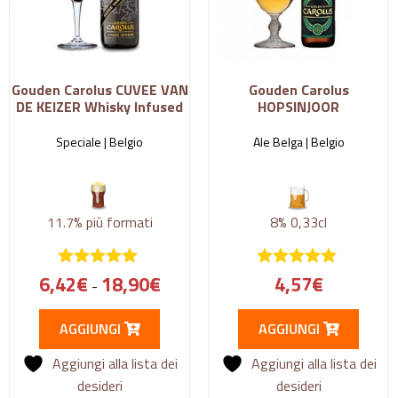
Gouden Carolus CUVEE VAN
Gouden Carolus
DE KEIZER Whisky Infused
HOPSINJOOR
Speciale |
Belgio
Ale Belga |
Belgio
11.7%
più formati
8%
0,33cl
6,42
€
18,90
€
4,57
€
-
AGGIUNGI
AGGIUNGI
Aggiungi alla lista dei
Aggiungi alla lista dei
desideri
desideri