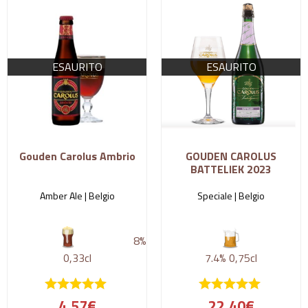
ESAURITO
ESAURITO
Gouden Carolus Ambrio
GOUDEN CAROLUS
BATTELIEK 2023
Amber Ale |
Belgio
Speciale |
Belgio
8%
0,33cl
7.4%
0,75cl
4,57
€
22,40
€