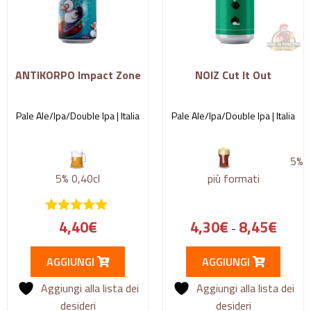
ANTIKORPO Impact Zone
NOIZ Cut It Out
Pale Ale/Ipa/Double Ipa |
Italia
Pale Ale/Ipa/Double Ipa |
Italia
5%
5%
0,40cl
più formati
4,40
€
4,30
€
8,45
€
-
AGGIUNGI
AGGIUNGI
Aggiungi alla lista dei
Aggiungi alla lista dei
desideri
desideri