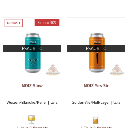
Sconto 30%
PROMO
ESAURITO
ESAURITO
NOIZ Slow
NOIZ Yes Sir
Weizen/Blanche/Keller |
Italia
Golden Ale/Hell/Lager |
Italia
4.7%
più formati
4.5%
più formati