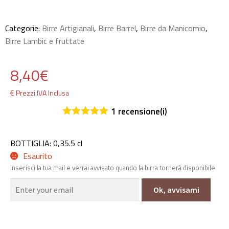
Categorie:
Birre Artigianali
,
Birre Barrel
,
Birre da Manicomio
,
Birre Lambic e fruttate
8,40
€
€ Prezzi IVA Inclusa
1
recensione(i)
BOTTIGLIA: 0,35.5 cl
Esaurito
Inserisci la tua mail e verrai avvisato quando la birra tornerà disponibile.
Ok, avvisami