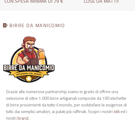
CON SPESA MINIMA DI 79 €
COSE DA MATTI!
BIRRE DA MANICOMIO
Grazie alle numerose partnership siamo in grado di offrire una
selezione di oltre 1.000 birre artigianali composte da 100 etichette
di birre provenienti da tutto il mondo, per soddisfare le esigenze di
tutti: dai semplici amatori, ai palati più raffinati. Scopri i nostri
stili
ed i
nostri
brand
.