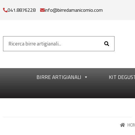
041.8876228
info@birredamanicomio.com
BIRRE ARTIGIANALI
KIT DEGUS
HO