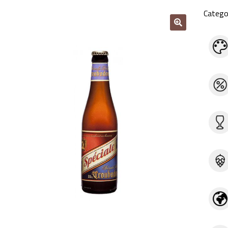
Catego
🔍