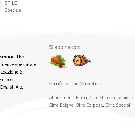
STILE
Speciale
Si abbina con:
rrificio The
ermente speziata e
radazione è
e e non
Birrificio:
The Musketeers
English Ale.
Abbinamenti Birra e Carne bianca
,
Abbiname
Birre Belghe
,
Birre Corpose
,
Birre Speciali