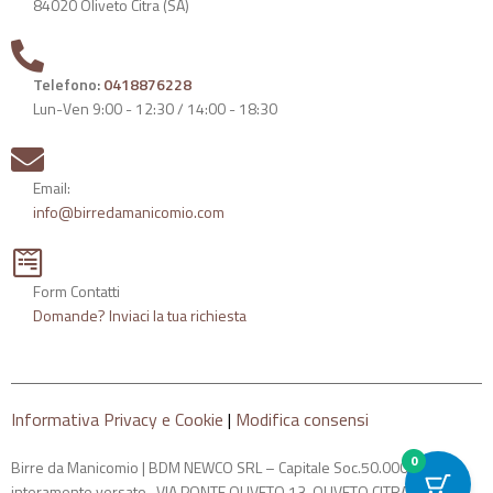
84020 Oliveto Citra (SA)
Telefono:
0418876228
Lun-Ven 9:00 - 12:30 / 14:00 - 18:30
Email:
info@birredamanicomio.com
Form Contatti
Domande? Inviaci la tua richiesta
Informativa Privacy e Cookie
|
Modifica consensi
0
Birre da Manicomio | BDM NEWCO SRL – Capitale Soc.50.000
interamente versato- VIA PONTE OLIVETO 13, OLIVETO CITRA -SA-