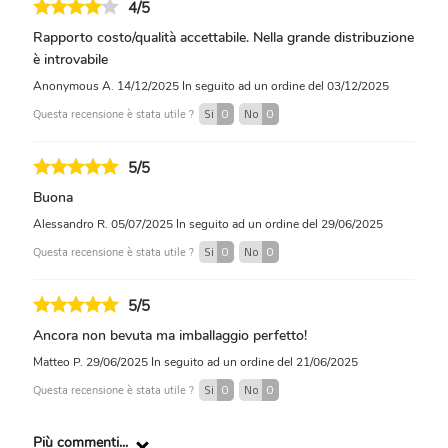
4/5
Rapporto costo/qualità accettabile. Nella grande distribuzione
è introvabile
Anonymous A.
14/12/2025
In seguito ad un ordine del 03/12/2025
Si
0
No
0
Questa recensione è stata utile ?
5/5
Buona
Alessandro R.
05/07/2025
In seguito ad un ordine del 29/06/2025
Si
0
No
0
Questa recensione è stata utile ?
5/5
Ancora non bevuta ma imballaggio perfetto!
Matteo P.
29/06/2025
In seguito ad un ordine del 21/06/2025
Si
0
No
0
Questa recensione è stata utile ?
Più commenti...