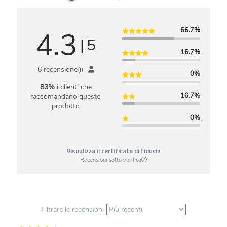
4.3
66.7%
|
5
16.7%
6 recensione(i)
0%
83%
i clienti che
16.7%
raccomandano questo
prodotto
0%
Visualizza il certificato di fiducia
Recensioni sotto verifica
Filtrare le recensioni