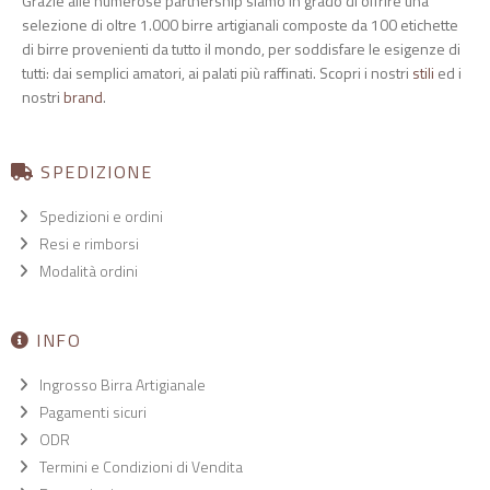
Grazie alle numerose partnership siamo in grado di offrire una
selezione di oltre 1.000 birre artigianali composte da 100 etichette
di birre provenienti da tutto il mondo, per soddisfare le esigenze di
tutti: dai semplici amatori, ai palati più raffinati. Scopri i nostri
stili
ed i
nostri
brand
.
SPEDIZIONE
Spedizioni e ordini
Resi e rimborsi
Modalità ordini
INFO
Ingrosso Birra Artigianale
Pagamenti sicuri
ODR
Termini e Condizioni di Vendita