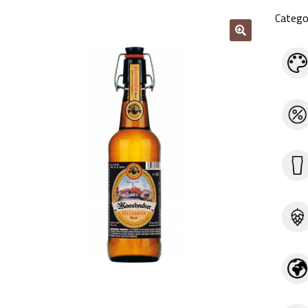
Catego
🔍