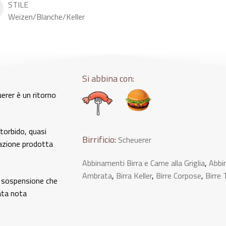
STILE
Weizen/Blanche/Keller
Si abbina con:
uerer è un ritorno
 torbido, quasi
Birrificio:
Scheuerer
tazione prodotta
Abbinamenti Birra e Carne alla Griglia
,
Abbi
Ambrata
,
Birra Keller
,
Birre Corpose
,
Birre
in sospensione che
ata nota