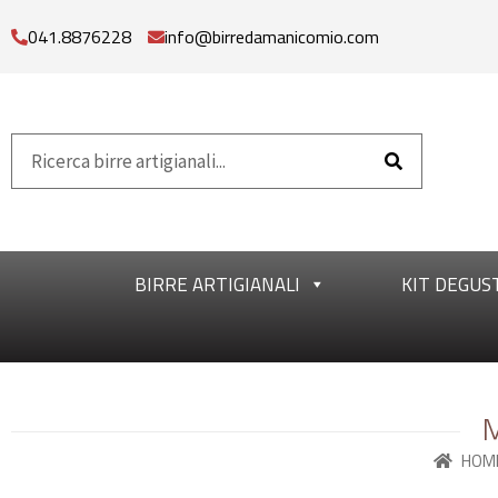
041.8876228
info@birredamanicomio.com
BIRRE ARTIGIANALI
KIT DEGUS
M
HOM