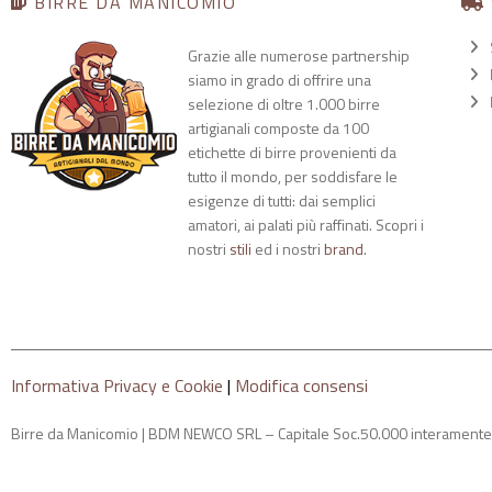
BIRRE DA MANICOMIO
Grazie alle numerose partnership
siamo in grado di offrire una
selezione di oltre 1.000 birre
artigianali composte da 100
etichette di birre provenienti da
tutto il mondo, per soddisfare le
esigenze di tutti: dai semplici
amatori, ai palati più raffinati. Scopri i
nostri
stili
ed i nostri
brand
.
Informativa Privacy e Cookie
|
Modifica consensi
Birre da Manicomio | BDM NEWCO SRL – Capitale Soc.50.000 interament